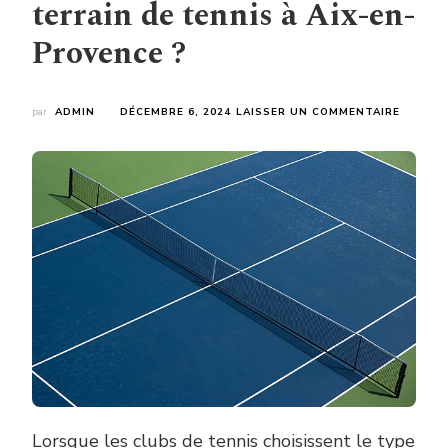
terrain de tennis à Aix-en-
Provence ?
SUR
par
ADMIN
DÉCEMBRE 6, 2024
LAISSER UN COMMENTAIRE
POURQU
LES
CLUBS
PRIVILÉ
ILS
DES
TERRAI
EN
BÉTON
POREUX
POUR
LA
CONST
D’UN
TERRAI
DE
TENNIS
À
Lorsque les clubs de tennis choisissent le type