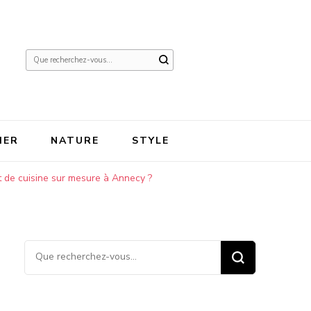
Vous
recherchiez
quelque
chose ?
IER
NATURE
STYLE
 de cuisine sur mesure à Annecy ?
Vous recherchiez quelque
chose ?