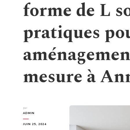
forme de L so
pratiques po
aménagement 
mesure à An
par
ADMIN
JUIN 25, 2024