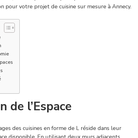
n pour votre projet de cuisine sur mesure à Annecy.
e
n
omie
spaces
ns
é
n de l’Espace
ages des cuisines en forme de L réside dans leur
ace disponible. En utilisant deux murs adjacents,