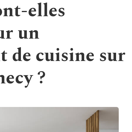
nt-elles
ur un
de cuisine sur
necy ?