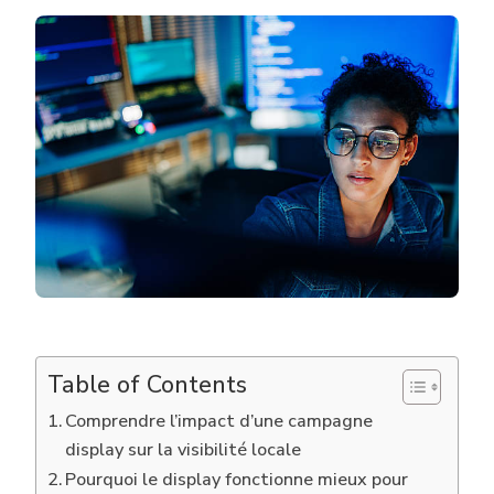
UNE
CAMPAGNE
DISPLAY
LYON
EST-
ELLE
2
FOIS
PLUS
EFFICACE
POUR
BOOSTER
VOTRE
NOTORIÉTÉ
?
Table of Contents
Comprendre l’impact d’une campagne
display sur la visibilité locale
Pourquoi le display fonctionne mieux pour