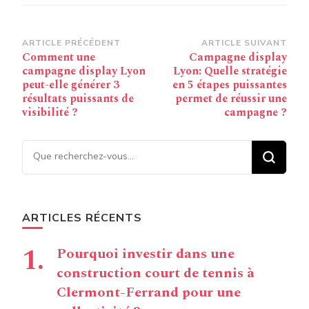
Navigation
ARTICLE PRÉCÉDENT
ARTICLE SUIVANT
Comment une
Campagne display
d’article
campagne display Lyon
Lyon: Quelle stratégie
peut-elle générer 3
en 5 étapes puissantes
résultats puissants de
permet de réussir une
visibilité ?
campagne ?
Vous recherchiez quelque
chose ?
ARTICLES RÉCENTS
Pourquoi investir dans une
construction court de tennis à
Clermont-Ferrand pour une