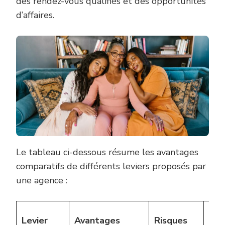
des rendez-vous qualifiés et des opportunités
d’affaires.
Le tableau ci-dessous résume les avantages
comparatifs de différents leviers proposés par
une agence :
Exe
Levier
Avantages
Risques