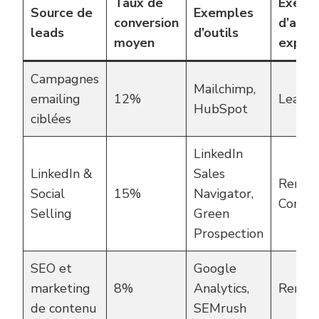
Taux de
Exemp
Source de
Exemples
conversion
d’age
leads
d’outils
moyen
exper
Campagnes
Mailchimp,
emailing
12%
Lead V
HubSpot
ciblées
LinkedIn
LinkedIn &
Sales
Renew
Social
15%
Navigator,
Conne
Selling
Green
Prospection
SEO et
Google
marketing
8%
Analytics,
Renouv
de contenu
SEMrush