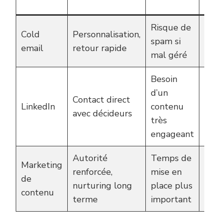
d’a
Risque de
Cold
Personnalisation,
Lea
spam si
email
retour rapide
Ter
mal géré
Besoin
Ren
d’un
Contact direct
Con
LinkedIn
contenu
avec décideurs
Gre
très
Pro
engageant
Autorité
Temps de
Marketing
Ren
renforcée,
mise en
de
Ene
nurturing long
place plus
contenu
Lea
terme
important