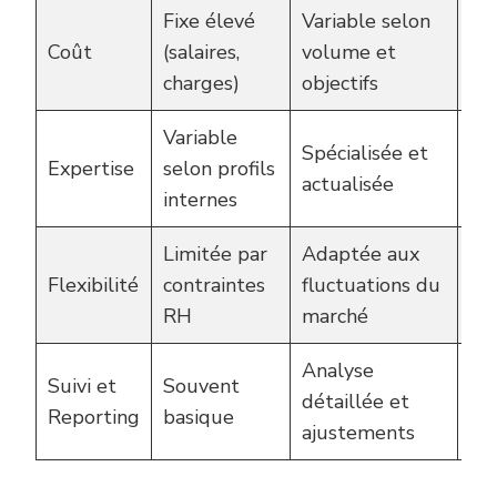
Fixe élevé
Variable selon
Me
Coût
(salaires,
volume et
maî
charges)
objectifs
dé
Variable
Spécialisée et
Gai
Expertise
selon profils
actualisée
de
internes
Limitée par
Adaptée aux
Me
Flexibilité
contraintes
fluctuations du
réa
RH
marché
Analyse
Suivi et
Souvent
Op
détaillée et
Reporting
basique
co
ajustements