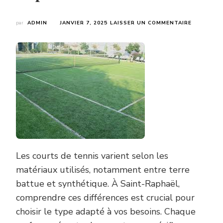
SUR
par
ADMIN
JANVIER 7, 2025
LAISSER UN COMMENTAIRE
QUELLE
EST
LA
DIFFÉREN
ENTRE
UN
COURT
DE
TENNIS
EN
TERRE
BATTUE
ET
UN
Les courts de tennis varient selon les
COURT
SYNTHÉTI
matériaux utilisés, notamment entre terre
À
battue et synthétique. À Saint-Raphaël,
SAINT-
RAPHAËL
comprendre ces différences est crucial pour
?
choisir le type adapté à vos besoins. Chaque