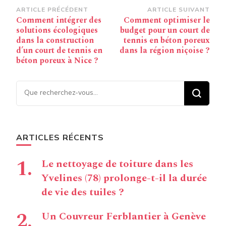
Navigation
ARTICLE PRÉCÉDENT
ARTICLE SUIVANT
Comment intégrer des
Comment optimiser le
d’article
solutions écologiques
budget pour un court de
dans la construction
tennis en béton poreux
d’un court de tennis en
dans la région niçoise ?
béton poreux à Nice ?
Vous recherchiez quelque
chose ?
ARTICLES RÉCENTS
Le nettoyage de toiture dans les
Yvelines (78) prolonge-t-il la durée
de vie des tuiles ?
Un Couvreur Ferblantier à Genève