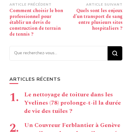
Navigation
ARTICLE PRÉCÉDENT
ARTICLE SUIVANT
Comment choisir le bon
Quels sont les enjeux
d’article
professionnel pour
d’un transport de sang
établir un devis de
entre plusieurs sites
construction de terrain
hospitaliers ?
de tennis ?
Vous recherchiez quelque
chose ?
ARTICLES RÉCENTS
Le nettoyage de toiture dans les
Yvelines (78) prolonge-t-il la durée
de vie des tuiles ?
Un Couvreur Ferblantier à Genève