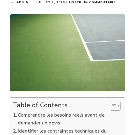
SUR
par
ADMIN
JUILLET 2, 2026
LAISSER UN COMMENTAIRE
QUELLES
ÉTAPES
SUIVRE
AVANT
DE
DEMANDE
UN
DEVIS
DE
CONSTRU
DE
TERRAIN
DE
TENNIS
?
Table of Contents
Comprendre les besoins réels avant de
demander un devis
Identifier les contraintes techniques du