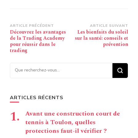
Navigation
ARTICLE PRÉCÉDENT
ARTICLE SUIVANT
Découvrez les avantages
Les bienfaits du soleil
d’article
de la Trading Academy
sur la santé: conseils et
pour réussir dans le
prévention
trading
Vous recherchiez quelque
chose ?
ARTICLES RÉCENTS
Avant une construction court de
tennis à Toulon, quelles
protections faut-il vérifier ?