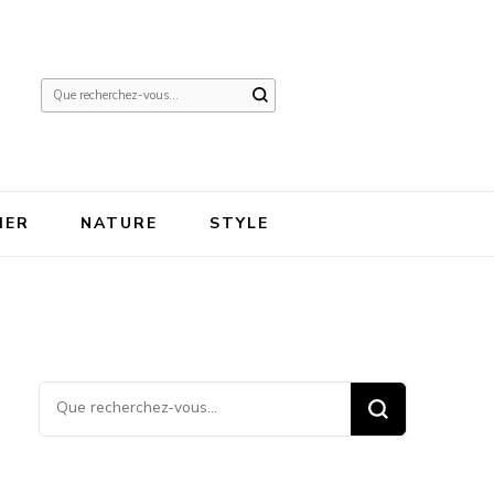
Vous
recherchiez
quelque
chose ?
IER
NATURE
STYLE
Vous recherchiez quelque
chose ?