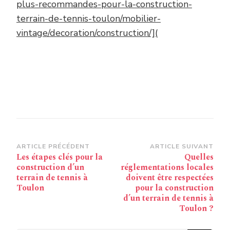
plus-recommandes-pour-la-construction-
terrain-de-tennis-toulon/mobilier-
vintage/decoration/construction/](
Navigation
ARTICLE PRÉCÉDENT
ARTICLE SUIVANT
Les étapes clés pour la
Quelles
d’article
construction d’un
réglementations locales
terrain de tennis à
doivent être respectées
Toulon
pour la construction
d’un terrain de tennis à
Toulon ?