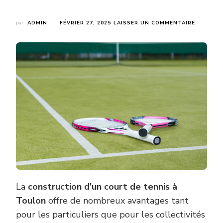
SUR
par
ADMIN
FÉVRIER 27, 2025
LAISSER UN COMMENTAIRE
QUELS
SONT
LES
AVANTAG
DE
LA
CONSTR
D’UN
COURT
DE
TENNIS
À
TOULON
POUR
LES
PARTICU
ET
LES
La
construction d’un court de tennis à
COLLECT
Toulon
offre de nombreux avantages tant
?
pour les particuliers que pour les collectivités