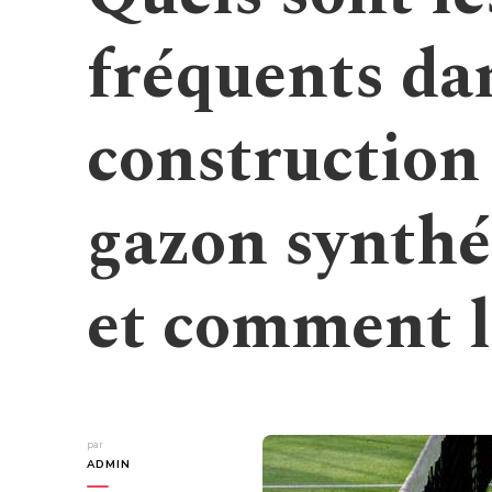
fréquents da
construction
gazon synthé
et comment le
par
ADMIN