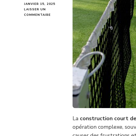
JANVIER 15, 2025
LAISSER UN
SUR
COMMENTAIRE
QUELS
SONT
LES
RETARDS
FRÉQUENTS
DANS
LA
CONSTRUCTION
DE
COURTS
EN
GAZON
SYNTHÉTIQUE
À
CANNES,
ET
COMMENT
LES
La
construction court d
ÉVITER
?
opération complexe, souve
causer des frustrations e