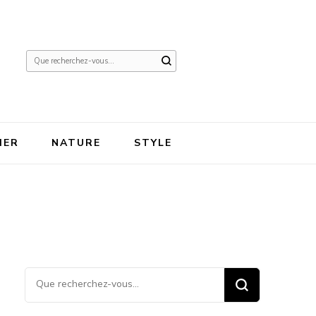
Vous
recherchiez
quelque
chose ?
IER
NATURE
STYLE
Vous recherchiez quelque
chose ?