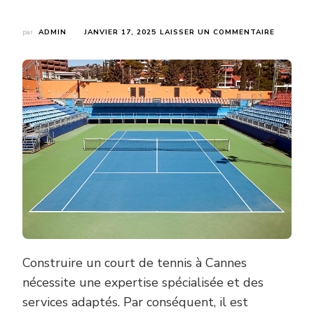
SUR
par
ADMIN
JANVIER 17, 2025
LAISSER UN COMMENTAIRE
QUELS
SONT
LES
SERVICE
PROPOSÉ
PAR
SERVICE
TENNIS
POUR
LA
CONSTR
DE
COURTS
DE
TENNIS
À
CANNES
?
Construire un court de tennis à Cannes
nécessite une expertise spécialisée et des
services adaptés. Par conséquent, il est