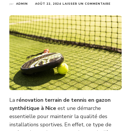
SUR
par
ADMIN
AOÛT 22, 2024
LAISSER UN COMMENTAIRE
QU’EST-
CE
QUE
LA
RÉNOVATIO
TERRAIN
DE
TENNIS
EN
GAZON
SYNTHÉTI
À
NICE
COÛTE
GÉNÉRALE
?
La
rénovation terrain de tennis en gazon
synthétique à Nice
est une démarche
essentielle pour maintenir la qualité des
installations sportives. En effet, ce type de