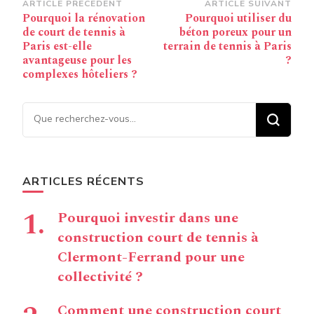
Navigation
ARTICLE PRÉCÉDENT
ARTICLE SUIVANT
Pourquoi la rénovation
Pourquoi utiliser du
d’article
de court de tennis à
béton poreux pour un
Paris est-elle
terrain de tennis à Paris
avantageuse pour les
?
complexes hôteliers ?
Vous recherchiez quelque
chose ?
ARTICLES RÉCENTS
Pourquoi investir dans une
construction court de tennis à
Clermont-Ferrand pour une
collectivité ?
Comment une construction court