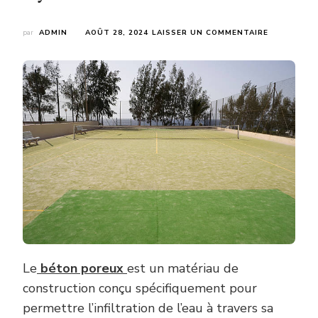
SUR
par
ADMIN
AOÛT 28, 2024
LAISSER UN COMMENTAIRE
QU’EST-
CE
QUE
LE
BÉTON
POREUX
ET
POURQUOI
EST-
IL
UTILISÉ
POUR
LA
RÉNOVATIO
DE
TERRAINS
DE
TENNIS
Le
béton poreux
est un matériau de
À
construction conçu spécifiquement pour
LYON
?
permettre l’infiltration de l’eau à travers sa