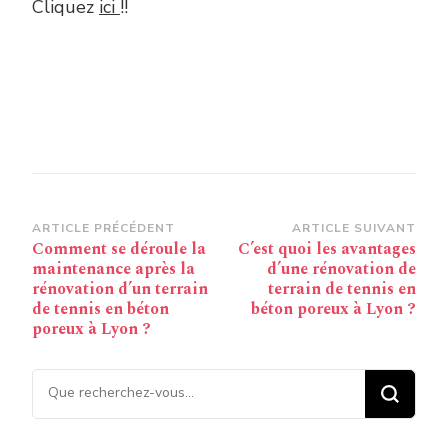
Cliquez
ici
!!
Navigation
ARTICLE PRÉCÉDENT
ARTICLE SUIVANT
Comment se déroule la
C’est quoi les avantages
d’article
maintenance après la
d’une rénovation de
rénovation d’un terrain
terrain de tennis en
de tennis en béton
béton poreux à Lyon ?
poreux à Lyon ?
Vous recherchiez quelque
chose ?