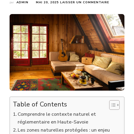
SUR
par
ADMIN
MAI 20, 2025
LAISSER UN COMMENTAIRE
Y
A-
T-
IL
DES
CONTRAINTE
ENVIRONNEM
POUR
UNE
CONSTRUCTI
CHALET
HAUTE-
SAVOIE
?
Table of Contents
Comprendre le contexte naturel et
réglementaire en Haute-Savoie
Les zones naturelles protégées : un enjeu