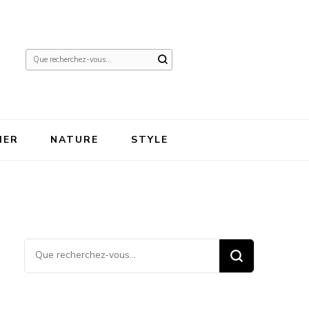
Vous
recherchiez
quelque
chose ?
IER
NATURE
STYLE
Vous recherchiez quelque
chose ?