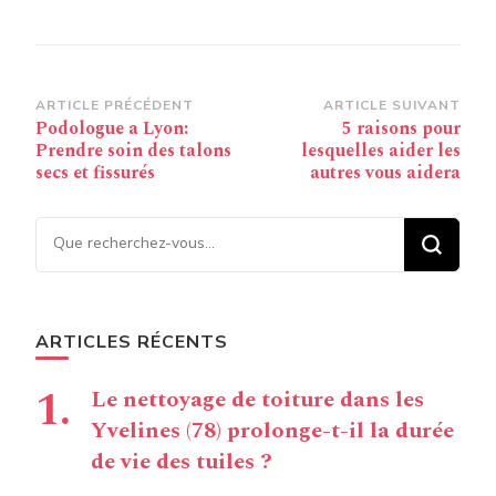
Navigation
ARTICLE PRÉCÉDENT
ARTICLE SUIVANT
Podologue a Lyon:
5 raisons pour
d’article
Prendre soin des talons
lesquelles aider les
secs et fissurés
autres vous aidera
Vous recherchiez quelque
chose ?
ARTICLES RÉCENTS
Le nettoyage de toiture dans les
Yvelines (78) prolonge-t-il la durée
de vie des tuiles ?