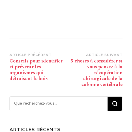
Navigation
ARTICLE PRÉCÉDENT
ARTICLE SUIVANT
Conseils pour identifier
5 choses à considérer si
d’article
et prévenir les
vous pensez à la
organismes qui
récupération
détruisent le bois
chirurgicale de la
colonne vertébrale
Vous recherchiez quelque
chose ?
ARTICLES RÉCENTS