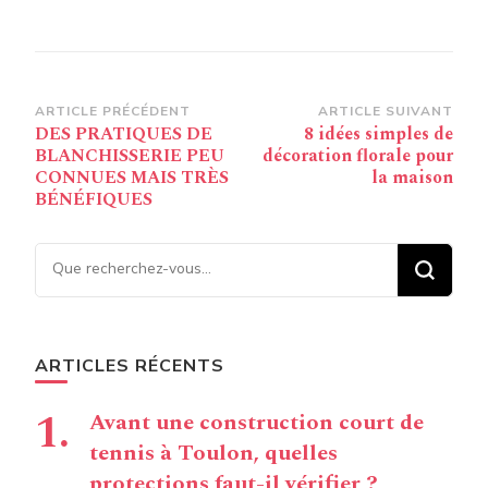
Navigation
ARTICLE PRÉCÉDENT
ARTICLE SUIVANT
DES PRATIQUES DE
8 idées simples de
d’article
BLANCHISSERIE PEU
décoration florale pour
CONNUES MAIS TRÈS
la maison
BÉNÉFIQUES
Vous recherchiez quelque
chose ?
ARTICLES RÉCENTS
Avant une construction court de
tennis à Toulon, quelles
protections faut-il vérifier ?