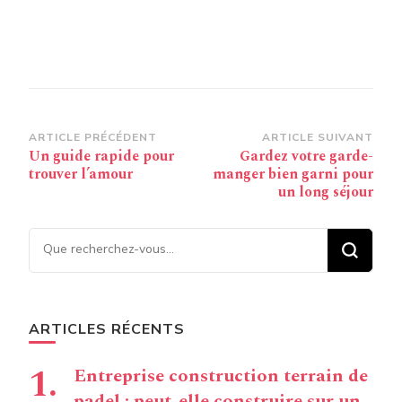
Navigation
ARTICLE PRÉCÉDENT
ARTICLE SUIVANT
Un guide rapide pour
Gardez votre garde-
d’article
trouver l’amour
manger bien garni pour
un long séjour
Vous recherchiez quelque
chose ?
ARTICLES RÉCENTS
Entreprise construction terrain de
padel : peut-elle construire sur un