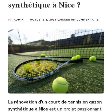
synthétique à Nice ?
SUR
par
ADMIN
OCTOBRE 8, 2024
LAISSER UN COMMENTAIRE
COMMEN
GARANT
UNE
BONNE
DRAINAG
ET
UNE
PERFOR
OPTIMAL
LORS
DE
LA
RÉNOVAT
D’UN
COURT
DE
TENNIS
EN
La
rénovation d’un court de tennis en gazon
GAZON
synthétique à Nice
est un projet passionnant
SYNTHÉ