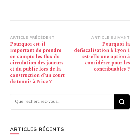
Navigation
ARTICLE PRÉCÉDENT
ARTICLE SUIVANT
Pourquoi est-il
Pourquoi la
d’article
important de prendre
défiscalisation à Lyon 1
en compte les flux de
est-elle une option à
circulation des joueurs
considérer pour les
et du public lors de la
contribuables ?
construction d’un court
de tennis à Nice ?
Vous recherchiez quelque
chose ?
ARTICLES RÉCENTS