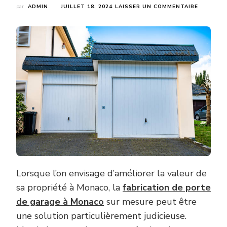
SUR
par
ADMIN
JUILLET 18, 2024
LAISSER UN COMMENTAIRE
COMMEN
UNE
PORTE
DE
GARAGE
SUR
MESURE
PEUT-
ELLE
AUGMEN
LA
VALEUR
DE
VOTRE
PROPRIÉ
À
MONACO
?
Lorsque l’on envisage d’améliorer la valeur de
sa propriété à Monaco, la
fabrication de porte
de garage à Monaco
sur mesure peut être
une solution particulièrement judicieuse.