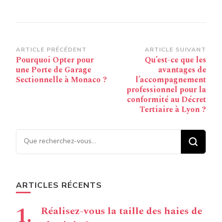
Navigation
ARTICLE PRÉCÉDENT
ARTICLE SUIVANT
Pourquoi Opter pour
Qu’est-ce que les
d’article
une Porte de Garage
avantages de
Sectionnelle à Monaco ?
l’accompagnement
professionnel pour la
conformité au Décret
Tertiaire à Lyon ?
Vous recherchiez quelque
chose ?
ARTICLES RÉCENTS
Réalisez-vous la taille des haies de