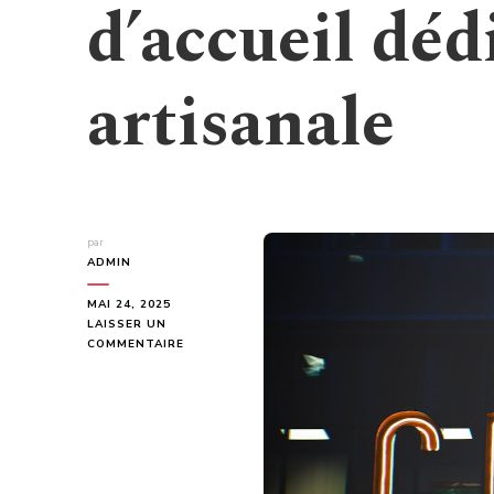
d’accueil dédi
artisanale
par
ADMIN
MAI 24, 2025
LAISSER UN
SUR
COMMENTAIRE
DÉCOUVREZ
NOTRE
PAGE
D’ACCUEIL
DÉDIÉE
À
LA