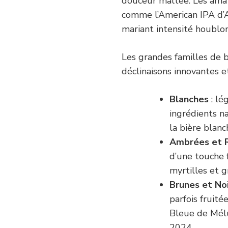
douceur maltée. Les amat
comme l’American IPA d’A
mariant intensité houblo
Les grandes familles de b
déclinaisons innovantes e
Blanches
: lé
ingrédients n
la bière blanc
Ambrées et 
d’une touche 
myrtilles et g
Brunes et No
parfois fruit
Bleue de Mélu
2024.