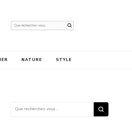
Vous
recherchiez
quelque
chose ?
IER
NATURE
STYLE
Vous recherchiez quelque
chose ?