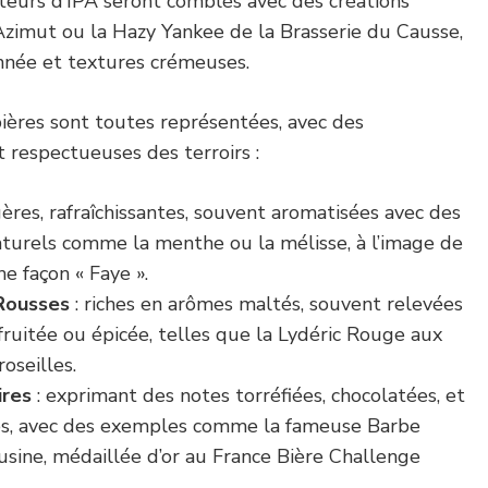
eurs d’IPA seront comblés avec des créations
zimut ou la Hazy Yankee de la Brasserie du Causse,
nnée et textures crémeuses.
ières sont toutes représentées, avec des
t respectueuses des terroirs :
gères, rafraîchissantes, souvent aromatisées avec des
aturels comme la menthe ou la mélisse, à l’image de
he façon « Faye ».
Rousses
: riches en arômes maltés, souvent relevées
fruitée ou épicée, telles que la Lydéric Rouge aux
roseilles.
ires
: exprimant des notes torréfiées, chocolatées, et
ées, avec des exemples comme la fameuse Barbe
sine, médaillée d’or au France Bière Challenge