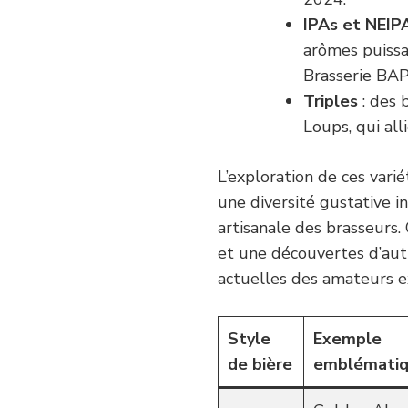
IPAs et NEIP
arômes puiss
Brasserie BA
Triples
: des 
Loups, qui all
L’exploration de ces var
une diversité gustative i
artisanale des brasseurs
et une découvertes d’auth
actuelles des amateurs e
Style
Exemple
de bière
emblémati