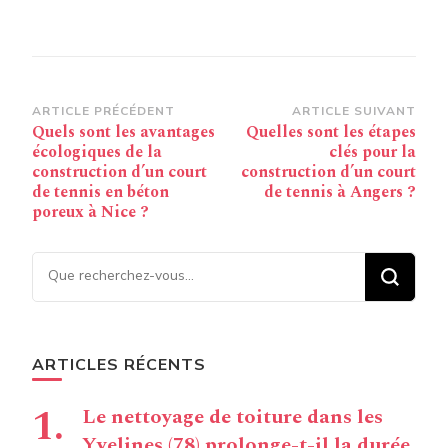
Navigation
ARTICLE PRÉCÉDENT
ARTICLE SUIVANT
Quels sont les avantages
Quelles sont les étapes
d’article
écologiques de la
clés pour la
construction d’un court
construction d’un court
de tennis en béton
de tennis à Angers ?
poreux à Nice ?
Vous recherchiez quelque
chose ?
ARTICLES RÉCENTS
Le nettoyage de toiture dans les
Yvelines (78) prolonge-t-il la durée