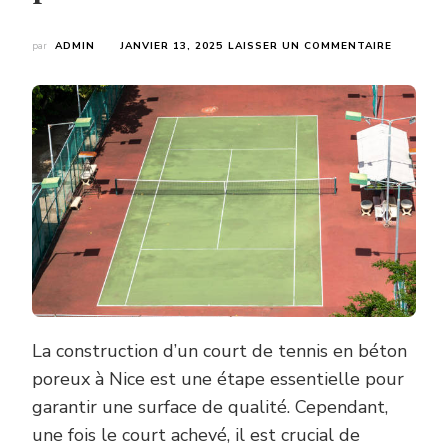
SUR
par
ADMIN
JANVIER 13, 2025
LAISSER UN COMMENTAIRE
QUELLES
SONT
LES
OPTIONS
D’ÉCLAI
POUR
UN
COURT
APRÈS
LA
CONSTR
D’UN
COURT
DE
TENNIS
EN
La construction d’un court de tennis en béton
BÉTON
POREUX
poreux à Nice est une étape essentielle pour
À
garantir une surface de qualité. Cependant,
NICE
?
une fois le court achevé, il est crucial de