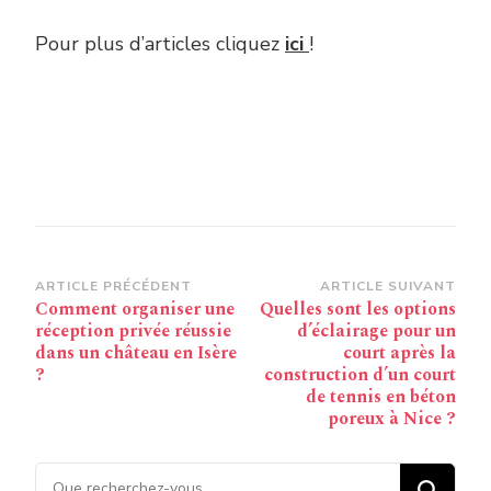
Pour plus d’articles cliquez
ici
!
Navigation
ARTICLE PRÉCÉDENT
ARTICLE SUIVANT
Comment organiser une
Quelles sont les options
d’article
réception privée réussie
d’éclairage pour un
dans un château en Isère
court après la
?
construction d’un court
de tennis en béton
poreux à Nice ?
Vous recherchiez quelque