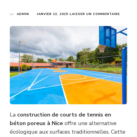
SUR
par
ADMIN
JANVIER 13, 2025
LAISSER UN COMMENTAIRE
QUELS
SONT
LES
AVANTAG
ÉCOLOGI
DE
LA
CONSTR
D’UN
COURT
DE
TENNIS
EN
BÉTON
POREUX
À
NICE
?
La
construction de courts de tennis en
béton poreux à Nice
offre une alternative
écologique aux surfaces traditionnelles. Cette