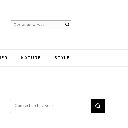
Vous
recherchiez
quelque
chose ?
IER
NATURE
STYLE
Vous recherchiez quelque
chose ?