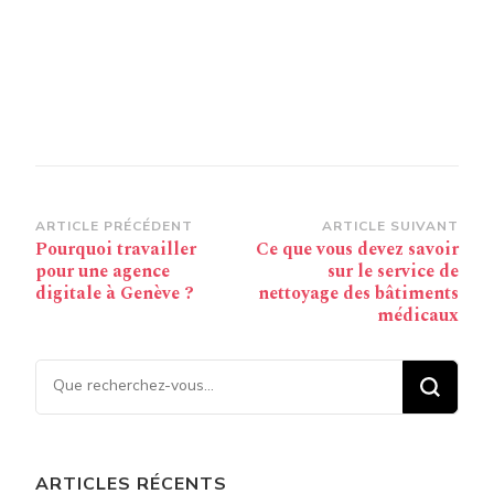
Navigation
ARTICLE PRÉCÉDENT
ARTICLE SUIVANT
Pourquoi travailler
Ce que vous devez savoir
d’article
pour une agence
sur le service de
digitale à Genève ?
nettoyage des bâtiments
médicaux
Vous recherchiez quelque
chose ?
ARTICLES RÉCENTS