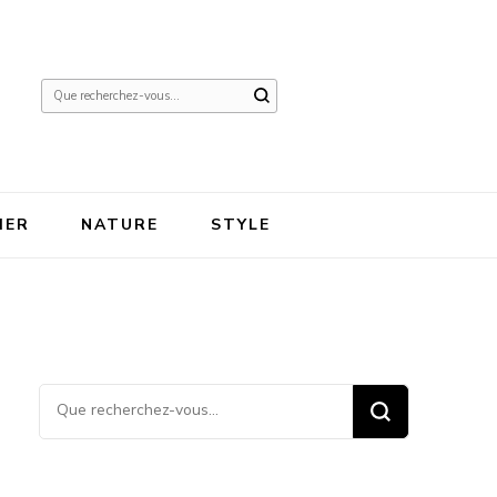
Vous
recherchiez
quelque
chose ?
IER
NATURE
STYLE
Vous recherchiez quelque
chose ?