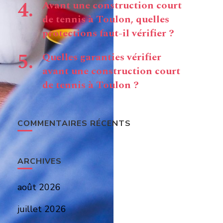
Avant une construction court
de tennis à Toulon, quelles
protections faut-il vérifier ?
Quelles garanties vérifier
avant une construction court
de tennis à Toulon ?
COMMENTAIRES RÉCENTS
ARCHIVES
août 2026
juillet 2026