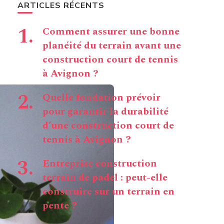
ARTICLES RÉCENTS
Comment assurer une bonne
planéité du terrain avant une
construction court de tennis
à Avignon ?
Quelle fondation prévoir
pour garantir la durabilité
d’une construction court de
tennis à Avignon ?
Entreprise construction
terrain de padel : peut-elle
construire sur un terrain en
pente ?