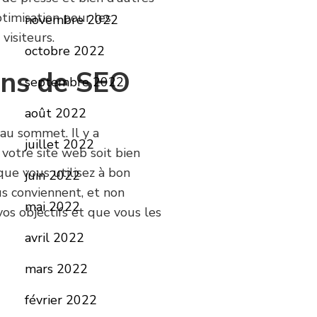
timisation pour les
novembre 2022
visiteurs.
octobre 2022
ons de SEO
septembre 2022
août 2022
au sommet. Il y a
juillet 2022
votre site web soit bien
que vous utilisez à bon
juin 2022
s conviennent, et non
mai 2022
vos objectifs et que vous les
avril 2022
mars 2022
février 2022