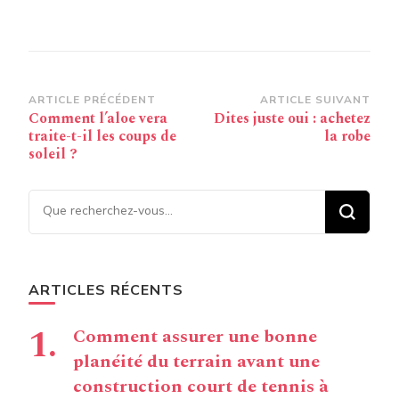
Navigation
ARTICLE PRÉCÉDENT
ARTICLE SUIVANT
Comment l’aloe vera
Dites juste oui : achetez
d’article
traite-t-il les coups de
la robe
soleil ?
Vous recherchiez quelque
chose ?
ARTICLES RÉCENTS
Comment assurer une bonne
planéité du terrain avant une
construction court de tennis à