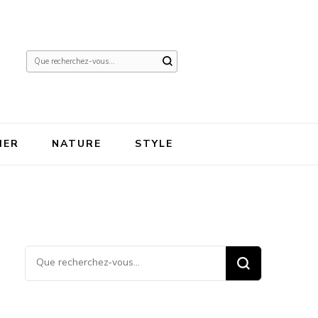
Vous
recherchiez
quelque
chose ?
IER
NATURE
STYLE
Vous recherchiez quelque
chose ?