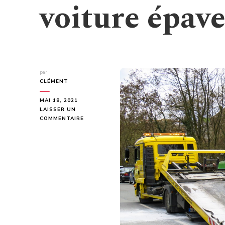
voiture épave
par
CLÉMENT
MAI 18, 2021
LAISSER UN
SUR
COMMENTAIRE
COMMENT
FAIRE
ENLEVER
SA
VOITURE
ÉPAVE
?