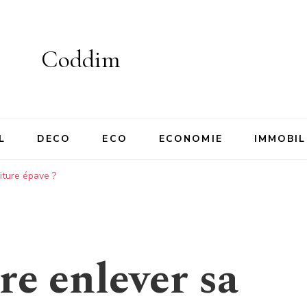
Coddim
L
DECO
ECO
ECONOMIE
IMMOBIL
iture épave ?
e enlever sa